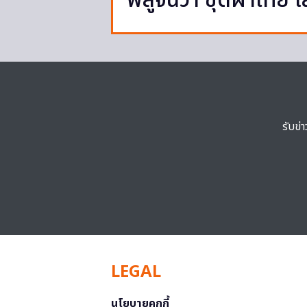
พิสูจน์ว่า ชุดผ้าไทย ใ
รับข่
LEGAL
นโยบายคุกกี้