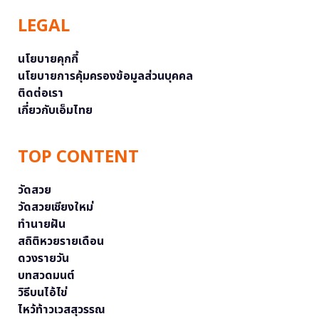
LEGAL
นโยบายคุกกี้
นโยบายการคุ้มครองข้อมูลส่วนบุคคล
ติดต่อเรา
เกี่ยวกับเอ็มไทย
TOP CONTENT
วัดสวย
วัดสวยเชียงใหม่
ทำนายฝัน
สถิติหวยรายเดือน
ดวงรายวัน
บทสวดมนต์
วิธีบนไอ้ไข่
ไหว้ท้าวเวสสุวรรณ