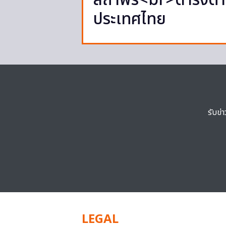
สถาพร<br>ดำรงตำแ
ประเทศไทย
รับข่
LEGAL