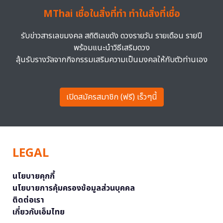
MThai เชื่อในสิ่งที่ทำ ทำในสิ่งที่เชื่อ
รับข่าวสารเลขมงคล สถิติเลขดัง ดวงรายวัน รายเดือน รายปี
พร้อมแนะนำวิธีเสริมดวง
ลุ้นรับรางวัลจากกิจกรรมเสริมความเป็นมงคลให้กับตัวท่านเอง
เปิดสมัครสมาชิก (ฟรี) เร็วๆนี้
LEGAL
นโยบายคุกกี้
นโยบายการคุ้มครองข้อมูลส่วนบุคคล
ติดต่อเรา
เกี่ยวกับเอ็มไทย