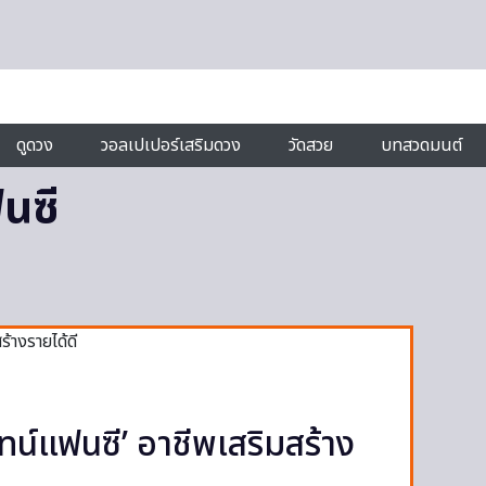
ดูดวง
วอลเปเปอร์เสริมดวง
วัดสวย
บทสวดมนต์
นซี
ทน์แฟนซี’ อาชีพเสริมสร้าง