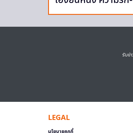
เฮงยืนหนึ่ง ความรัก-
รับข่
LEGAL
นโยบายคุกกี้