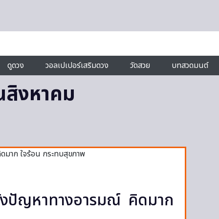
ดูดวง
วอลเปเปอร์เสริมดวง
วัดสวย
บทสวดมนต์
นสิงหาคม
ระวังปัญหาทางอารมณ์ คิดมาก