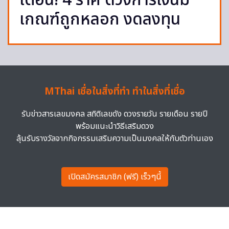
เตือน! 4 ราศี ดวงการเงินมี
เกณฑ์ถูกหลอก งดลงทุน
MThai เชื่อในสิ่งที่ทำ ทำในสิ่งที่เชื่อ
รับข่าวสารเลขมงคล สถิติเลขดัง ดวงรายวัน รายเดือน รายปี
พร้อมแนะนำวิธีเสริมดวง
ลุ้นรับรางวัลจากกิจกรรมเสริมความเป็นมงคลให้กับตัวท่านเอง
เปิดสมัครสมาชิก (ฟรี) เร็วๆนี้