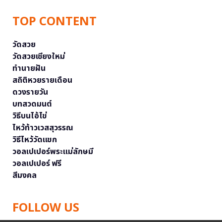
TOP CONTENT
วัดสวย
วัดสวยเชียงใหม่
ทำนายฝัน
สถิติหวยรายเดือน
ดวงรายวัน
บทสวดมนต์
วิธีบนไอ้ไข่
ไหว้ท้าวเวสสุวรรณ
วิธีไหว้วัดแขก
วอลเปเปอร์พระแม่ลักษมี
วอลเปเปอร์ ฟรี
สีมงคล
FOLLOW US