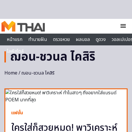
Skip to content
menu
หน้าแรก
ทำนายฝัน
ตรวจหวย
ผลบอล
ดูดวง
วอลเปเปอร
ไลฟ์สไตล์
ฌอน-ชวนล ไคสิริ
Home
/ ฌอน-ชวนล ไคสิริ
แฟชั่น
ใครใส่ก็สวยหมด! พาวิเคราะห์