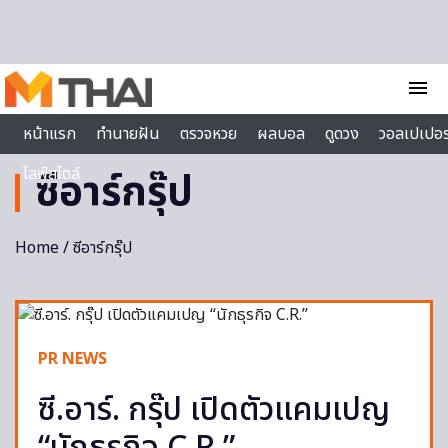
Skip to content
menu
หน้าแรก
ทำนายฝัน
ตรวจหวย
ผลบอล
ดูดวง
วอลเปเปอร
ไลฟ์สไตล์
ซีอาร์กรุ๊ป
Home
/ ซีอาร์กรุ๊ป
PR NEWS
ซี.อาร์. กรุ๊ป เปิดตัวแคมเปญ