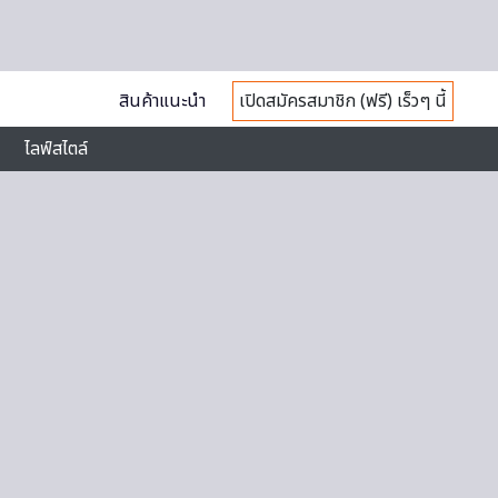
สินค้าแนะนำ
เปิดสมัครสมาชิก (ฟรี) เร็วๆ นี้
ไลฟ์สไตล์