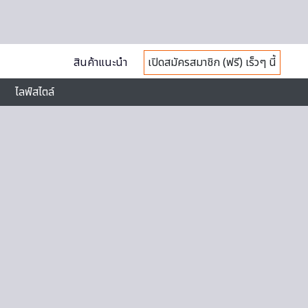
สินค้าแนะนำ
เปิดสมัครสมาชิก (ฟรี) เร็วๆ นี้
ไลฟ์สไตล์