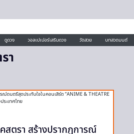
ดูดวง
วอลเปเปอร์เสริมดวง
วัดสวย
บทสวดมนต์
ตรา
ร์เคสตรา สร้างปรากฏการณ์