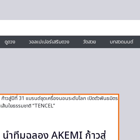
ดูดวง
วอลเปเปอร์เสริมดวง
วัดสวย
บทสวดมนต์
ง นำทีมฉลอง AKEMI ก้าวสู่