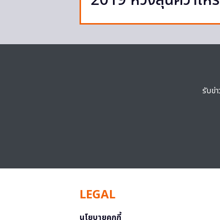
2019 หวังลุ้นคว้าเห
รับข่
LEGAL
นโยบายคุกกี้