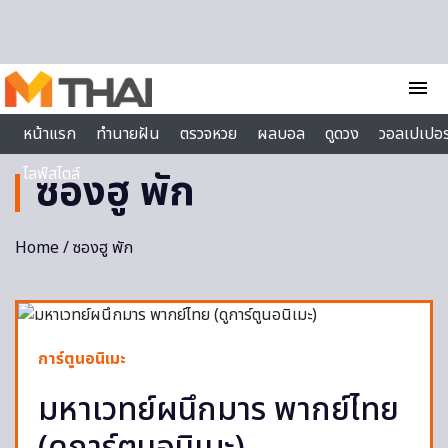
Skip to content
menu
หน้าแรก
ทำนายฝัน
ตรวจหวย
ผลบอล
ดูดวง
วอลเปเปอร
ไลฟ์สไตล์
ซองฮู พัก
Home
/ ซองฮู พัก
การ์ตูนอนิเมะ
มหาเวทย์ผนึกมาร พากย์ไทย