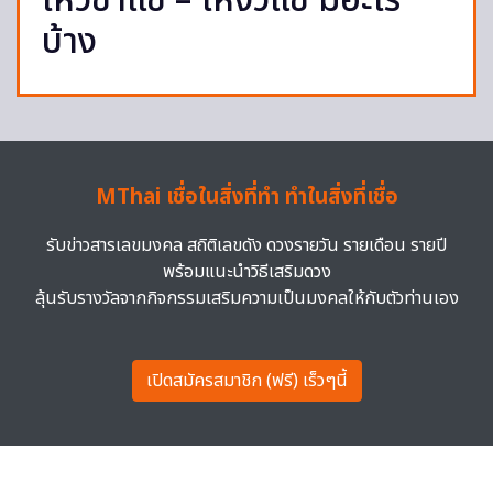
ไหว้ซาแซ – โหงวแซ มีอะไร
บ้าง
MThai เชื่อในสิ่งที่ทำ ทำในสิ่งที่เชื่อ
รับข่าวสารเลขมงคล สถิติเลขดัง ดวงรายวัน รายเดือน รายปี
พร้อมแนะนำวิธีเสริมดวง
ลุ้นรับรางวัลจากกิจกรรมเสริมความเป็นมงคลให้กับตัวท่านเอง
เปิดสมัครสมาชิก (ฟรี) เร็วๆนี้