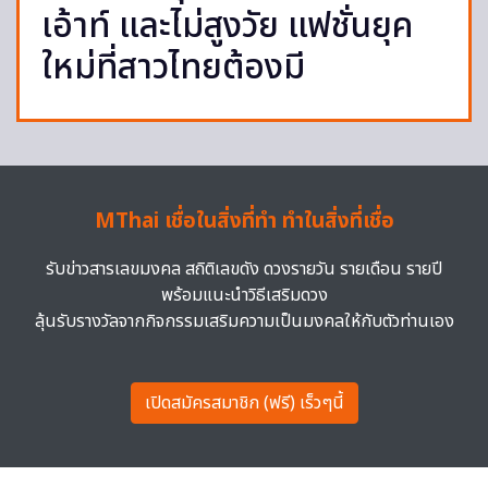
เอ้าท์ และไม่สูงวัย แฟชั่นยุค
ใหม่ที่สาวไทยต้องมี
MThai เชื่อในสิ่งที่ทำ ทำในสิ่งที่เชื่อ
รับข่าวสารเลขมงคล สถิติเลขดัง ดวงรายวัน รายเดือน รายปี
พร้อมแนะนำวิธีเสริมดวง
ลุ้นรับรางวัลจากกิจกรรมเสริมความเป็นมงคลให้กับตัวท่านเอง
เปิดสมัครสมาชิก (ฟรี) เร็วๆนี้