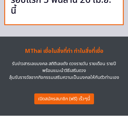
รอบแรก 3 พันล้าน 26 เม.ย.
นี้
MThai เชื่อในสิ่งที่ทำ ทำในสิ่งที่เชื่อ
รับข่าวสารเลขมงคล สถิติเลขดัง ดวงรายวัน รายเดือน รายปี
พร้อมแนะนำวิธีเสริมดวง
ลุ้นรับรางวัลจากกิจกรรมเสริมความเป็นมงคลให้กับตัวท่านเอง
เปิดสมัครสมาชิก (ฟรี) เร็วๆนี้