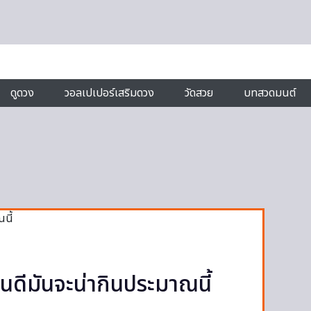
ดูดวง
วอลเปเปอร์เสริมดวง
วัดสวย
บทสวดมนต์
นดีมันจะน่ากินประมาณนี้