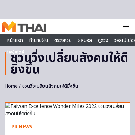
Skip to content
menu
หน้าแรก
ทำนายฝัน
ตรวจหวย
ผลบอล
ดูดวง
วอลเปเปอร
ไลฟ์สไตล์
ชวนวิ่งเปลี่ยนสังคมให้ดี
ยิ่งขึ้น
Home
/ ชวนวิ่งเปลี่ยนสังคมให้ดียิ่งขึ้น
PR NEWS