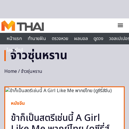
Skip to content
menu
หน้าแรก
ทำนายฝัน
ตรวจหวย
ผลบอล
ดูดวง
วอลเปเปอร
ไลฟ์สไตล์
จ้าวซุ่นหราน
Home
/ จ้าวซุ่นหราน
หนังจีน
ข้าก็เป็นสตรีเช่นนี้ A Girl