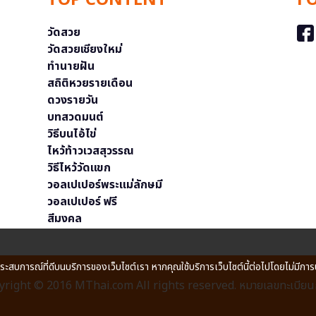
TOP CONTENT
F
วัดสวย
วัดสวยเชียงใหม่
ทำนายฝัน
สถิติหวยรายเดือน
ดวงรายวัน
บทสวดมนต์
วิธีบนไอ้ไข่
ไหว้ท้าวเวสสุวรรณ
วิธีไหว้วัดแขก
วอลเปเปอร์พระแม่ลักษมี
วอลเปเปอร์ ฟรี
สีมงคล
ประสบการณ์ที่ดีบนบริการของเว็บไซต์เรา หากคุณใช้บริการเว็บไซต์นี้ต่อไปโดยไม่มีการ
right © 2016 MThai.com All rights reserved. หมายเลขทะเบียนก