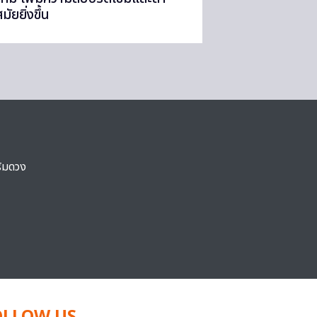
มัยยิ่งขึ้น
ริมดวง