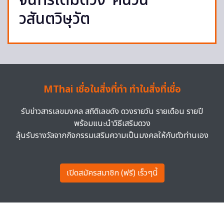
จันทร์เต็มดวง’ คืนวัน
วสันตวิษุวัต
MThai เชื่อในสิ่งที่ทำ ทำในสิ่งที่เชื่อ
รับข่าวสารเลขมงคล สถิติเลขดัง ดวงรายวัน รายเดือน รายปี
พร้อมแนะนำวิธีเสริมดวง
ลุ้นรับรางวัลจากกิจกรรมเสริมความเป็นมงคลให้กับตัวท่านเอง
เปิดสมัครสมาชิก (ฟรี) เร็วๆนี้