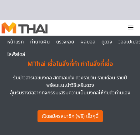
Skip to content
menu
หน้าแรก
ทำนายฝัน
ตรวจหวย
ผลบอล
ดูดวง
วอลเปเปอร
ไลฟ์สไตล์
MThai เชื่อในสิ่งที่ทำ ทำในสิ่งที่เชื่อ
รับข่าวสารเลขมงคล สถิติเลขดัง ดวงรายวัน รายเดือน รายปี
พร้อมแนะนำวิธีเสริมดวง
ลุ้นรับรางวัลจากกิจกรรมเสริมความเป็นมงคลให้กับตัวท่านเอง
เปิดสมัครสมาชิก (ฟรี) เร็วๆนี้