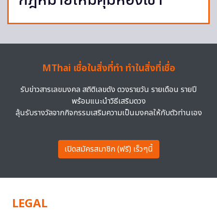
กฎหมายใหม่คุมห้องเช่า
MThai เชื่อในสิ่งที่ทำ ทำในสิ่งที่เชื่อ
รับข่าวสารเลขมงคล สถิติเลขดัง ดวงรายวัน รายเดือน รายปี
พร้อมแนะนำวิธีเสริมดวง
ลุ้นรับรางวัลจากกิจกรรมเสริมความเป็นมงคลให้กับตัวท่านเอง
เปิดสมัครสมาชิก (ฟรี) เร็วๆนี้
LEGAL