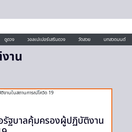
ดูดวง
วอลเปเปอร์เสริมดวง
วัดสวย
บทสวดมนต์
ติงาน
รัฐบาลคุ้มครองผู้ปฏิบัติงาน