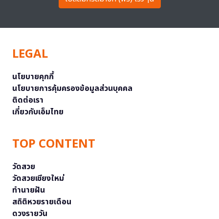
LEGAL
นโยบายคุกกี้
นโยบายการคุ้มครองข้อมูลส่วนบุคคล
ติดต่อเรา
เกี่ยวกับเอ็มไทย
TOP CONTENT
วัดสวย
วัดสวยเชียงใหม่
ทำนายฝัน
สถิติหวยรายเดือน
ดวงรายวัน