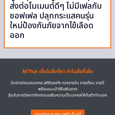
ส่งต่อโมเมนต์ดีๆ ไม่มีเฟลกับ
ซอฟเฟล ปลุกกระแสคนรุ่น
ใหม่ป้องกันภัยจากไข้เลือด
ออก
MThai เชื่อในสิ่งที่ทำ ทำในสิ่งที่เชื่อ
รับข่าวสารเลขมงคล สถิติเลขดัง ดวงรายวัน รายเดือน รายปี
พร้อมแนะนำวิธีเสริมดวง
ลุ้นรับรางวัลจากกิจกรรมเสริมความเป็นมงคลให้กับตัวท่านเอง
เปิดสมัครสมาชิก (ฟรี) เร็วๆนี้