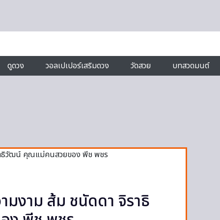
ดูดวง
วอลเปเปอร์เสริมดวง
วัดสวย
บทสวดมนต์
วามงาม ส้ม ชนัดดา จิราธิ