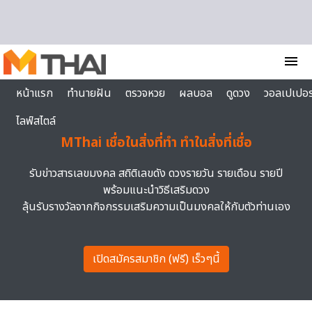
Skip to content
menu
หน้าแรก
ทำนายฝัน
ตรวจหวย
ผลบอล
ดูดวง
วอลเปเปอร
ไลฟ์สไตล์
MThai เชื่อในสิ่งที่ทำ ทำในสิ่งที่เชื่อ
รับข่าวสารเลขมงคล สถิติเลขดัง ดวงรายวัน รายเดือน รายปี
พร้อมแนะนำวิธีเสริมดวง
ลุ้นรับรางวัลจากกิจกรรมเสริมความเป็นมงคลให้กับตัวท่านเอง
เปิดสมัครสมาชิก (ฟรี) เร็วๆนี้