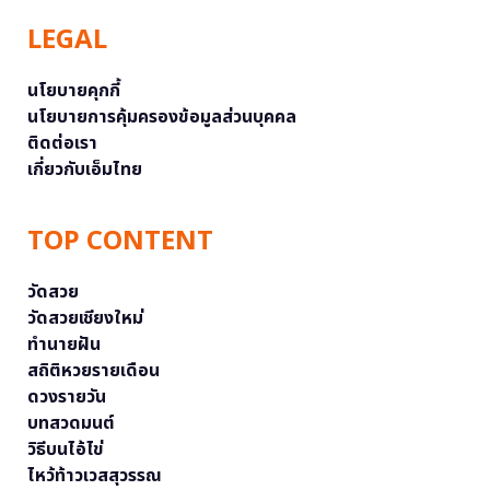
LEGAL
นโยบายคุกกี้
นโยบายการคุ้มครองข้อมูลส่วนบุคคล
ติดต่อเรา
เกี่ยวกับเอ็มไทย
TOP CONTENT
วัดสวย
วัดสวยเชียงใหม่
ทำนายฝัน
สถิติหวยรายเดือน
ดวงรายวัน
บทสวดมนต์
วิธีบนไอ้ไข่
ไหว้ท้าวเวสสุวรรณ