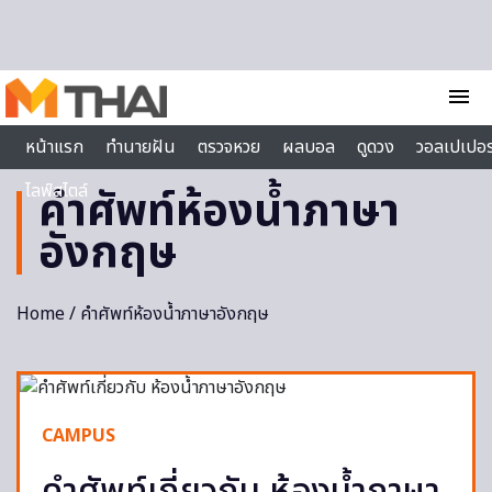
Skip to content
menu
หน้าแรก
ทำนายฝัน
ตรวจหวย
ผลบอล
ดูดวง
วอลเปเปอร
ไลฟ์สไตล์
คำศัพท์ห้องน้ำภาษา
อังกฤษ
Home
/ คำศัพท์ห้องน้ำภาษาอังกฤษ
CAMPUS