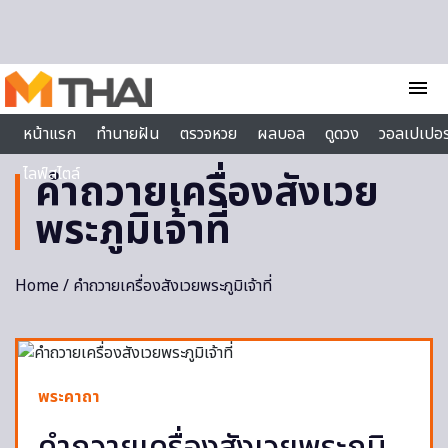
Skip to content
menu
หน้าแรก
ทำนายฝัน
ตรวจหวย
ผลบอล
ดูดวง
วอลเปเปอร
ไลฟ์สไตล์
คำถวายเครื่องสังเวย
พระภูมิเจ้าที่
Home
/ คำถวายเครื่องสังเวยพระภูมิเจ้าที่
พระคาถา