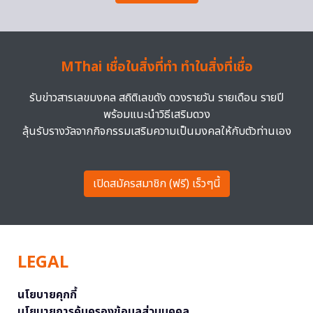
MThai เชื่อในสิ่งที่ทำ ทำในสิ่งที่เชื่อ
รับข่าวสารเลขมงคล สถิติเลขดัง ดวงรายวัน รายเดือน รายปี
พร้อมแนะนำวิธีเสริมดวง
ลุ้นรับรางวัลจากกิจกรรมเสริมความเป็นมงคลให้กับตัวท่านเอง
เปิดสมัครสมาชิก (ฟรี) เร็วๆนี้
LEGAL
นโยบายคุกกี้
นโยบายการคุ้มครองข้อมูลส่วนบุคคล