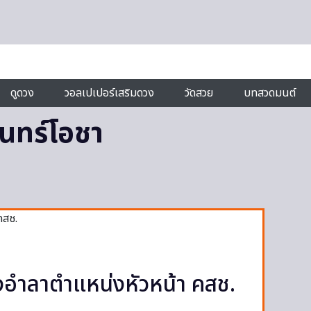
ดูดวง
วอลเปเปอร์เสริมดวง
วัดสวย
บทสวดมนต์
ันทร์โอชา
ำลาตำแหน่งหัวหน้า คสช.