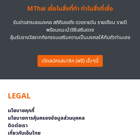
MThai เชื่อในสิ่งที่ทำ ทำในสิ่งที่เชื่อ
รับข่าวสารเลขมงคล สถิติเลขดัง ดวงรายวัน รายเดือน รายปี
พร้อมแนะนำวิธีเสริมดวง
ลุ้นรับรางวัลจากกิจกรรมเสริมความเป็นมงคลให้กับตัวท่านเอง
เปิดสมัครสมาชิก (ฟรี) เร็วๆนี้
LEGAL
นโยบายคุกกี้
นโยบายการคุ้มครองข้อมูลส่วนบุคคล
ติดต่อเรา
เกี่ยวกับเอ็มไทย