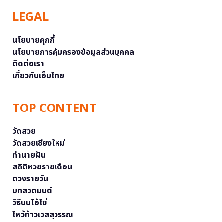
LEGAL
นโยบายคุกกี้
นโยบายการคุ้มครองข้อมูลส่วนบุคคล
ติดต่อเรา
เกี่ยวกับเอ็มไทย
TOP CONTENT
วัดสวย
วัดสวยเชียงใหม่
ทำนายฝัน
สถิติหวยรายเดือน
ดวงรายวัน
บทสวดมนต์
วิธีบนไอ้ไข่
ไหว้ท้าวเวสสุวรรณ