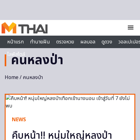
Skip to content
menu
หน้าแรก
ทำนายฝัน
ตรวจหวย
ผลบอล
ดูดวง
วอลเปเปอร
ไลฟ์สไตล์
คนหลงป่า
Home
/ คนหลงป่า
NEWS
คืบหน้า!! หนุ่มใหญ่หลงป่า