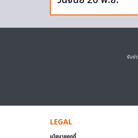
วินิจฉัย 20 พ.ย.
รับข่
LEGAL
นโยบายคุกกี้