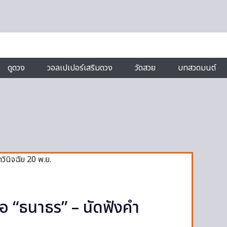
ดูดวง
วอลเปเปอร์เสริมดวง
วัดสวย
บทสวดมนต์
่อ “ธนาธร” – นัดฟังคำ