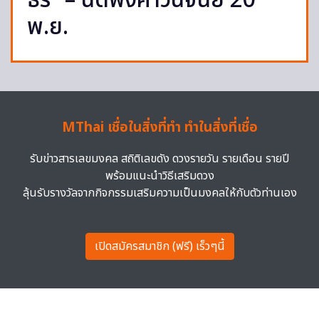
ธร” – นัดฟังคำวินิจฉัย 20
พ.ย.
MThai เชื่อในสิ่งที่ทำ ทำในสิ่งที่เชื่อ
รับข่าวสารเลขมงคล สถิติเลขดัง ดวงรายวัน รายเดือน รายปี
พร้อมแนะนำวิธีเสริมดวง
ลุ้นรับรางวัลจากกิจกรรมเสริมความเป็นมงคลให้กับตัวท่านเอง
เปิดสมัครสมาชิก (ฟรี) เร็วๆนี้