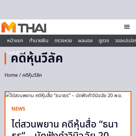
Skip to content
menu
หน้าแรก
ทำนายฝัน
ตรวจหวย
ผลบอล
ดูดวง
วอลเปเปอร
ไลฟ์สไตล์
คดีหุ้นวีลัค
Home
/ คดีหุ้นวีลัค
NEWS
ไต่สวนพยาน คดีหุ้นสื่อ “ธนา