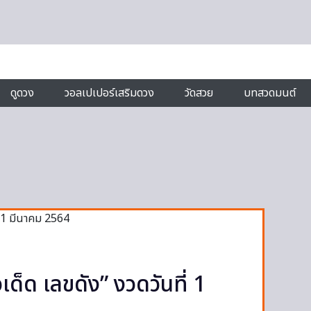
ดูดวง
วอลเปเปอร์เสริมดวง
วัดสวย
บทสวดมนต์
เด็ด เลขดัง” งวดวันที่ 1