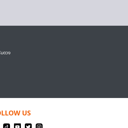
ริมดวง
OLLOW US