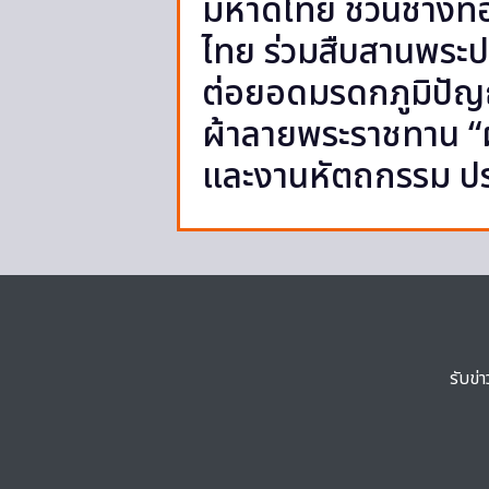
มหาดไทย ชวนช่างทอผ
ไทย ร่วมสืบสานพระปณ
ต่อยอดมรดกภูมิปัญ
ผ้าลายพระราชทาน “ผ
และงานหัตถกรรม ปร
รับข่