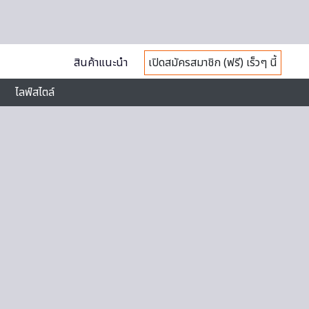
สินค้าแนะนำ
เปิดสมัครสมาชิก (ฟรี) เร็วๆ นี้
ไลฟ์สไตล์