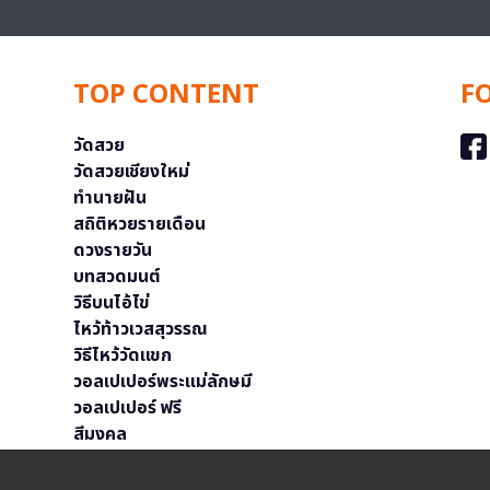
TOP CONTENT
F
วัดสวย
วัดสวยเชียงใหม่
ทำนายฝัน
สถิติหวยรายเดือน
ดวงรายวัน
บทสวดมนต์
วิธีบนไอ้ไข่
ไหว้ท้าวเวสสุวรรณ
วิธีไหว้วัดแขก
วอลเปเปอร์พระแม่ลักษมี
วอลเปเปอร์ ฟรี
สีมงคล