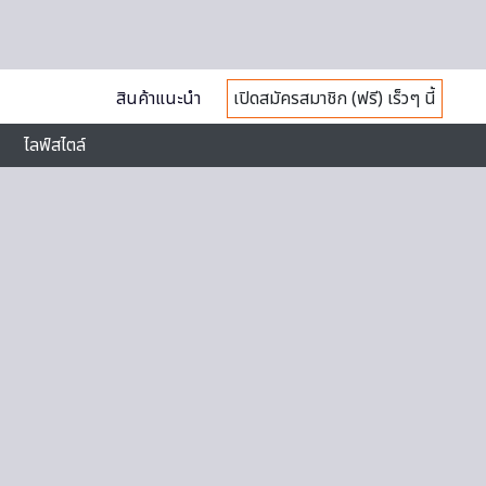
สินค้าแนะนำ
เปิดสมัครสมาชิก (ฟรี) เร็วๆ นี้
ไลฟ์สไตล์