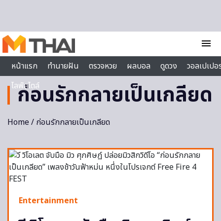
Skip to content
menu
หน้าแรก
ทำนายฝัน
ตรวจหวย
ผลบอล
ดูดวง
วอลเปเปอร
ไลฟ์สไตล์
ก่อนรักกลายเป็นเกลียด
Home
/ ก่อนรักกลายเป็นเกลียด
Entertainment