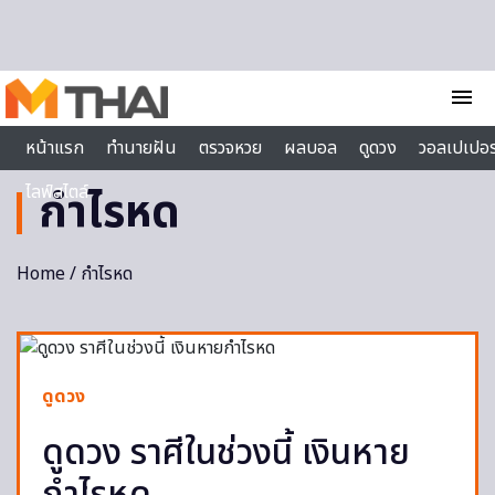
Skip to content
menu
หน้าแรก
ทำนายฝัน
ตรวจหวย
ผลบอล
ดูดวง
วอลเปเปอร
ไลฟ์สไตล์
กำไรหด
Home
/ กำไรหด
ดูดวง
ดูดวง ราศีในช่วงนี้ เงินหาย