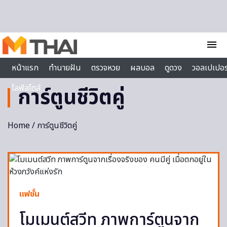
Skip to content
menu
หน้าแรก
ทำนายฝัน
ตรวจหวย
ผลบอล
ดูดวง
วอลเปเปอร
ไลฟ์สไตล์
การ์ตูนชีวิตคู่
Home
/ การ์ตูนชีวิตคู่
แฟชั่น
โมเมนต์สวีท ภาพการ์ตูนจาก