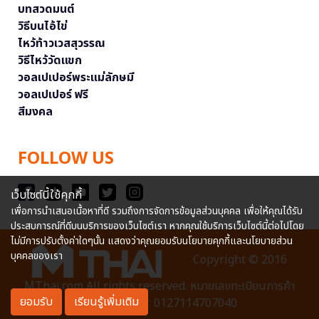
บทสวดมนต์
วิธีบนไอ้ไข่
ไหว้ท้าวเวสสุวรรณ
วิธีไหว้วัดแขก
วอลเปเปอร์พระแม่ลักษมี
วอลเปเปอร์ ฟรี
สีมงคล
FOLLOW US
เว็บไซต์นี้ใช้คุกกี้
เพื่อการนำเสนอเนื้อหาที่ดี รวมถึงการจัดการข้อมูลส่วนบุคคล เพื่อให้คุณได้รับ
ประสบการณ์ที่ดีบนบริการของเว็บไซต์เรา หากคุณใช้บริการเว็บไซต์นี้ต่อไปโดย
ไม่มีการปรับตั้งค่าใดๆนั้น แสดงว่าคุณยอมรับนโยบายคุกกี้และนโยบายส่วน
บุคคลของเรา
Copyright © 2016
MThai.com All rights reserved. หมายเลขทะเบียนการค้า
ยอมรับ
เรียนรู้เพิ่มเติม
อิเล็กทรอนิกส์ : 0127114707040