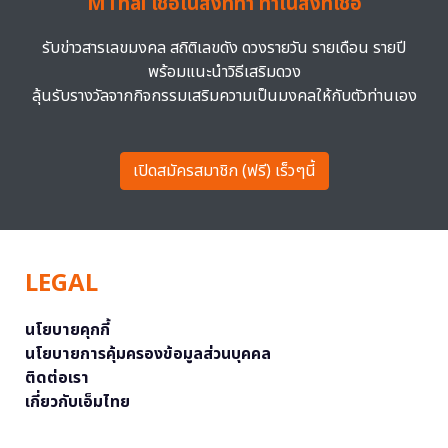
MThai เชื่อในสิ่งที่ทำ ทำในสิ่งที่เชื่อ
รับข่าวสารเลขมงคล สถิติเลขดัง ดวงรายวัน รายเดือน รายปี
พร้อมแนะนำวิธีเสริมดวง
ลุ้นรับรางวัลจากกิจกรรมเสริมความเป็นมงคลให้กับตัวท่านเอง
เปิดสมัครสมาชิก (ฟรี) เร็วๆนี้
LEGAL
นโยบายคุกกี้
นโยบายการคุ้มครองข้อมูลส่วนบุคคล
ติดต่อเรา
เกี่ยวกับเอ็มไทย