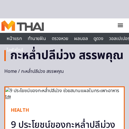
Skip to content
menu
หน้าแรก
ทำนายฝัน
ตรวจหวย
ผลบอล
ดูดวง
วอลเปเปอร
ไลฟ์สไตล์
กะหล่ำปลีม่วง สรรพคุณ
Home
/ กะหล่ำปลีม่วง สรรพคุณ
HEALTH
9 ประโยชน์ของกะหล่ำปลีม่วง