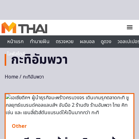
Skip to content
menu
หน้าแรก
ทำนายฝัน
ตรวจหวย
ผลบอล
ดูดวง
วอลเปเปอร
ไลฟ์สไตล์
กะทิอัมพวา
Home
/ กะทิอัมพวา
Other