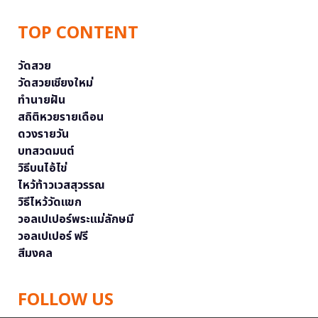
TOP CONTENT
วัดสวย
วัดสวยเชียงใหม่
ทำนายฝัน
สถิติหวยรายเดือน
ดวงรายวัน
บทสวดมนต์
วิธีบนไอ้ไข่
ไหว้ท้าวเวสสุวรรณ
วิธีไหว้วัดแขก
วอลเปเปอร์พระแม่ลักษมี
วอลเปเปอร์ ฟรี
สีมงคล
FOLLOW US