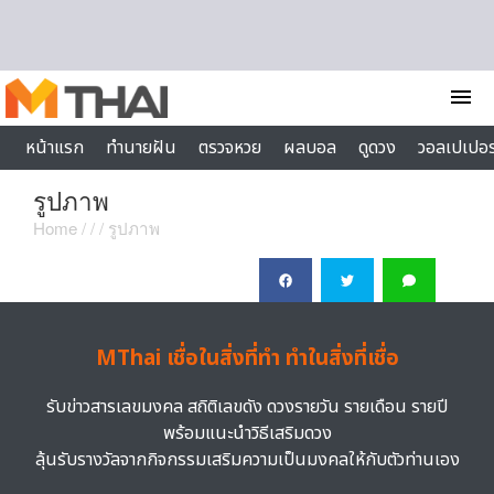
Skip to content
menu
หน้าแรก
ทำนายฝัน
ตรวจหวย
ผลบอล
ดูดวง
วอลเปเปอร
ไลฟ์สไตล์
รูปภาพ
Home
/
/
/ รูปภาพ
MThai เชื่อในสิ่งที่ทำ ทำในสิ่งที่เชื่อ
รับข่าวสารเลขมงคล สถิติเลขดัง ดวงรายวัน รายเดือน รายปี
พร้อมแนะนำวิธีเสริมดวง
ลุ้นรับรางวัลจากกิจกรรมเสริมความเป็นมงคลให้กับตัวท่านเอง