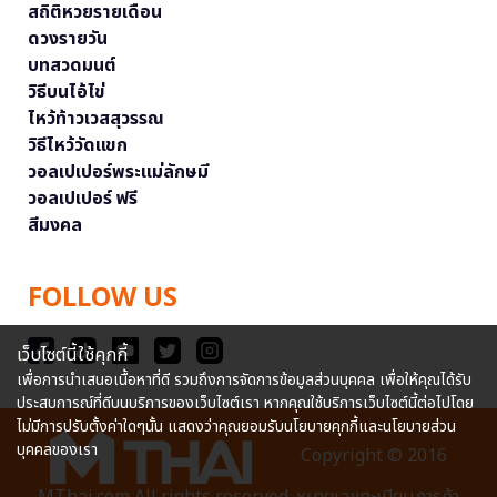
สถิติหวยรายเดือน
ดวงรายวัน
บทสวดมนต์
วิธีบนไอ้ไข่
ไหว้ท้าวเวสสุวรรณ
วิธีไหว้วัดแขก
วอลเปเปอร์พระแม่ลักษมี
วอลเปเปอร์ ฟรี
สีมงคล
FOLLOW US
เว็บไซต์นี้ใช้คุกกี้
เพื่อการนำเสนอเนื้อหาที่ดี รวมถึงการจัดการข้อมูลส่วนบุคคล เพื่อให้คุณได้รับ
ประสบการณ์ที่ดีบนบริการของเว็บไซต์เรา หากคุณใช้บริการเว็บไซต์นี้ต่อไปโดย
ไม่มีการปรับตั้งค่าใดๆนั้น แสดงว่าคุณยอมรับนโยบายคุกกี้และนโยบายส่วน
บุคคลของเรา
Copyright © 2016
MThai.com All rights reserved. หมายเลขทะเบียนการค้า