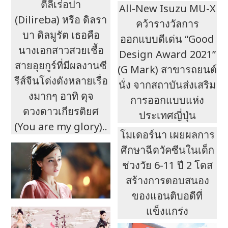
ตี๋ลี่เร่อปา
All-New Isuzu MU-X
(Dilireba) หรือ ดิลรา
คว้ารางวัลการ
บา ดิลมูรัต เธอคือ
ออกแบบดีเด่น “Good
นางเอกสาวสวยเชื้อ
Design Award 2021”
สายอุยกูร์ที่มีผลงานซี
(G Mark) สาขารถยนต์
รีส์จีนโด่งดังหลายเรื่อ
นั่ง จากสถาบันส่งเสริม
งมากๆ อาทิ ดุจ
การออกแบบแห่ง
ดวงดาวเกียรติยศ
ประเทศญี่ปุ่น
(You are my glory)..
โมเดอร์นา เผยผลการ
ศึกษาฉีดวัคซีนในเด็ก
ช่วงวัย 6-11 ปี 2 โดส
สร้างการตอบสนอง
ของแอนติบอดีที่
แข็งแกร่ง