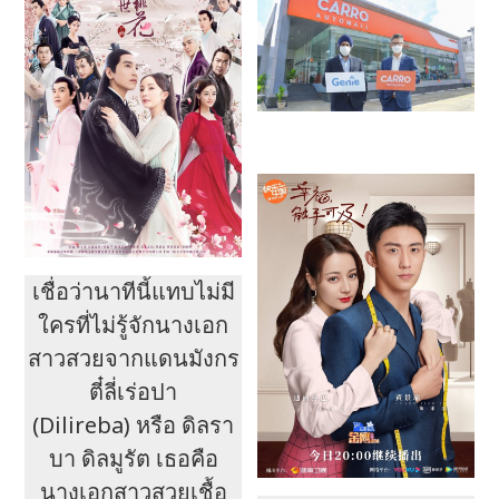
เชื่อว่านาทีนี้แทบไม่มี
ใครที่ไม่รู้จักนางเอก
สาวสวยจากแดนมังกร
ตี๋ลี่เร่อปา
(Dilireba) หรือ ดิลรา
บา ดิลมูรัต เธอคือ
นางเอกสาวสวยเชื้อ