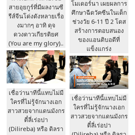
โมเดอร์นา เผยผลการ
สายอุยกูร์ที่มีผลงานซี
ศึกษาฉีดวัคซีนในเด็ก
รีส์จีนโด่งดังหลายเรื่อ
ช่วงวัย 6-11 ปี 2 โดส
งมากๆ อาทิ ดุจ
สร้างการตอบสนอง
ดวงดาวเกียรติยศ
ของแอนติบอดีที่
(You are my glory)..
แข็งแกร่ง
เชื่อว่านาทีนี้แทบไม่มี
เชื่อว่านาทีนี้แทบไม่มี
ใครที่ไม่รู้จักนางเอก
ใครที่ไม่รู้จักนางเอก
สาวสวยจากแดนมังกร
สาวสวยจากแดนมังกร
ตี๋ลี่เร่อปา
ตี๋ลี่เร่อปา
(Dilireba) หรือ ดิลรา
(Dilireba) หรือ ดิลรา