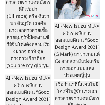
สาวสวยจากแดนมังกร
ตี๋ลี่เร่อปา
(Dilireba) หรือ ดิลรา
บา ดิลมูรัต เธอคือ
All-New Isuzu MU-X
นางเอกสาวสวยเชื้อ
คว้ารางวัลการ
สายอุยกูร์ที่มีผลงานซี
ออกแบบดีเด่น “Good
รีส์จีนโด่งดังหลายเรื่อ
Design Award 2021”
งมากๆ อาทิ ดุจ
(G Mark) สาขารถยนต์
ดวงดาวเกียรติยศ
นั่ง จากสถาบันส่งเสริม
(You are my glory)..
การออกแบบแห่ง
ประเทศญี่ปุ่น
All-New Isuzu MU-X
เชื่อว่านาทีนี้แทบไม่มี
คว้ารางวัลการ
ใครที่ไม่รู้จักนางเอก
ออกแบบดีเด่น “Good
สาวสวยจากแดนมังกร
Design Award 2021”