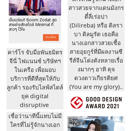
สาวสวยจากแดนมังกร
ตี๋ลี่เร่อปา
เจ็บแต่จบ!! Boom Zodat สุด
(Dilireba) หรือ ดิลรา
สายช่างสักสไตล์ Minimal ที่
สาวๆ ไว้ใจ
บา ดิลมูรัต เธอคือ
อ่านเนื้อหา
นางเอกสาวสวยเชื้อ
สายอุยกูร์ที่มีผลงานซี
คาร์โร จับมือพันธมิตร
รีส์จีนโด่งดังหลายเรื่อ
จีนี่ ไฟแนนซ์ บริษัทฯ
งมากๆ อาทิ ดุจ
ในเครือ เพื่อมอบ
ดวงดาวเกียรติยศ
บริการที่ดีที่สุดให้กับ
(You are my glory)..
ลูกค้า รองรับไลฟ์สไตล์
ยุค digital
disruptive
เชื่อว่านาทีนี้แทบไม่มี
ใครที่ไม่รู้จักนางเอก