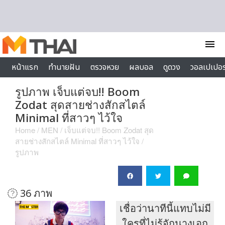
Skip to content
menu
หน้าแรก
ทำนายฝัน
ตรวจหวย
ผลบอล
ดูดวง
วอลเปเปอร
ไลฟ์สไตล์
รูปภาพ เจ็บแต่จบ!! Boom
Zodat สุดสายช่างสักสไตล์
Minimal ที่สาวๆ ไว้ใจ
Home
/
MEN
/
เจ็บแต่จบ!! Boom Zodat สุด
สายช่างสักสไตล์ Minimal ที่สาวๆ ไว้ใจ
/
รูปภาพ
36 ภาพ
เชื่อว่านาทีนี้แทบไม่มี
ใครที่ไม่รู้จักนางเอก