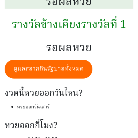
รอผลหวย
รางวัลข้างเคียงรางวัลที่ 1
รอผลหวย
ดูผลสลากกินรัฐบาลทั้งหมด
งวดนี้หวยออกวันไหน?
หวยออกวันเสาร์
หวยออกกี่โมง?