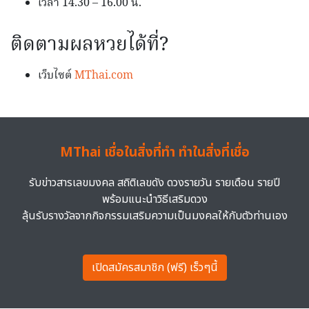
เวลา 14.30 – 16.00 น.
ติดตามผลหวยได้ที่?
เว็บไซต์
MThai.com
MThai เชื่อในสิ่งที่ทำ ทำในสิ่งที่เชื่อ
รับข่าวสารเลขมงคล สถิติเลขดัง ดวงรายวัน รายเดือน รายปี
พร้อมแนะนำวิธีเสริมดวง
ลุ้นรับรางวัลจากกิจกรรมเสริมความเป็นมงคลให้กับตัวท่านเอง
เปิดสมัครสมาชิก (ฟรี) เร็วๆนี้