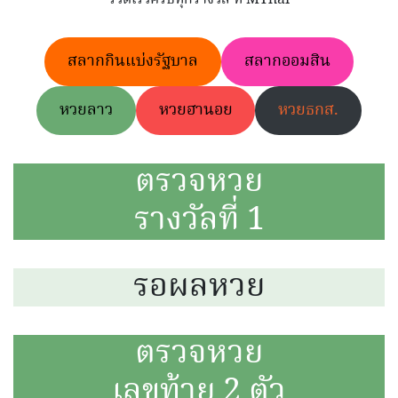
รวดเร็วครบทุกรางวัล ที่ MThai
สลากกินแบ่งรัฐบาล
สลากออมสิน
หวยลาว
หวยฮานอย
หวยธกส.
ตรวจหวย
รางวัลที่ 1
รอผลหวย
ตรวจหวย
เลขท้าย 2 ตัว